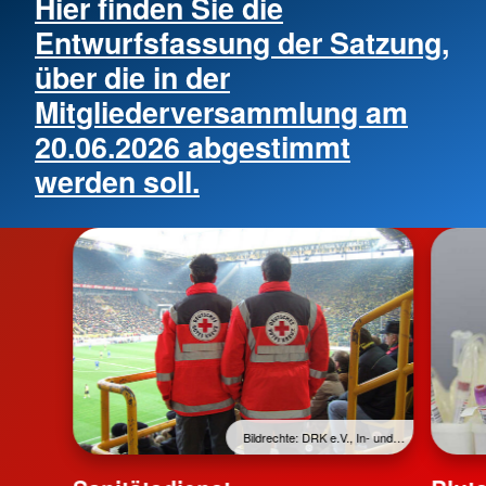
Hier finden Sie die
Entwurfsfassung der Satzung,
über die in der
Mitgliederversammlung am
20.06.2026 abgestimmt
werden soll.
Bildrechte: DRK e.V., In- und…