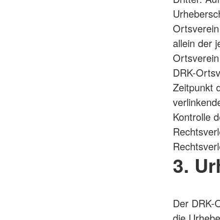
Urhebersch
Ortsverein 
allein der 
Ortsverein
DRK-Ortsve
Zeitpunkt 
verlinkend
Kontrolle 
Rechtsverl
Rechtsverl
3. U
Der DRK-Or
die Urhebe