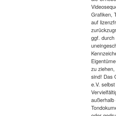
Videoseque
Grafiken,
auf lizenz
zurückzugr
ggf. durch
uneingesch
Kennzeiche
Eigentümer
zu ziehen,
sind! Das 
e.V. selbst
Vervielfäl
außerhalb 
Tondokume
oder gedru