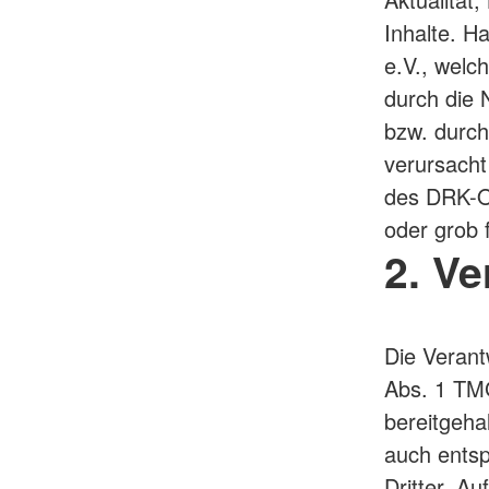
Inhalte. H
e.V., welch
durch die 
bzw. durch
verursacht
des DRK-Or
oder grob 
2. V
Die Verant
Abs. 1 TMG
bereitgeha
auch entsp
Dritter. Au