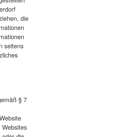
erdorf
ziehen, die
rmationen
rmationen
n seitens
zliches
 gemäß § 7
 Website
f Websites
e oder die