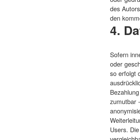
des Autors
den kommer
4. D
Sofern inn
oder gesch
so erfolgt
ausdrückli
Bezahlung 
zumutbar 
anonymisie
Weiterleit
Users. Di
vergleichb