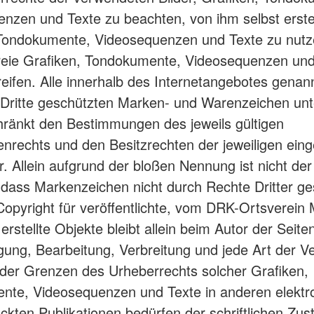
nzen und Texte zu beachten, von ihm selbst erstell
 Tondokumente, Videosequenzen und Texte zu nutz
freie Grafiken, Tondokumente, Videosequenzen und
eifen. Alle innerhalb des Internetangebotes genan
 Dritte geschützten Marken- und Warenzeichen unt
ränkt den Bestimmungen des jeweils gültigen
nrechts und den Besitzrechten der jeweiligen ein
. Allein aufgrund der bloßen Nennung ist nicht der
 dass Markenzeichen nicht durch Rechte Dritter ge
Copyright für veröffentlichte, vom DRK-Ortsverein 
 erstellte Objekte bleibt allein beim Autor der Seite
tigung, Bearbeitung, Verbreitung und jede Art der 
der Grenzen des Urheberrechts solcher Grafiken,
nte, Videosequenzen und Texte in anderen elektr
ckten Publikationen bedürfen der schriftlichen Zu