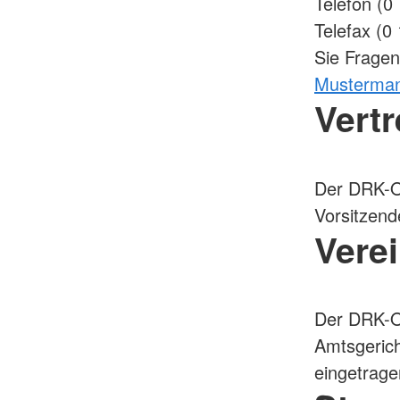
Telefon (0
Telefax (0
Sie Frage
Musterma
Vert
Der DRK-Or
Vorsitzend
Verei
Der DRK-Or
Amtsgeric
eingetrage