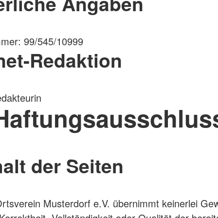
erliche Angaben
mer: 99/545/10999
rnet-Redaktion
dakteurin
Haftungsausschlus
halt der Seiten
tsverein Musterdorf e.V. übernimmt keinerlei Gew
 Korrektheit, Vollständigkeit oder Qualität der bereit