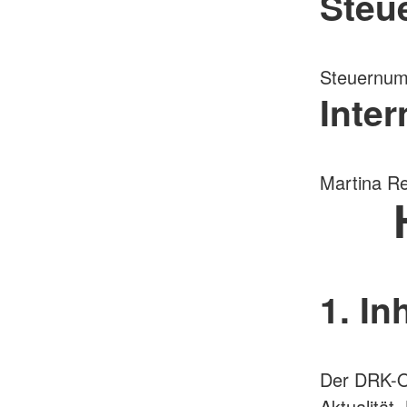
Steu
Steuernum
Inte
Martina Re
1. In
Der DRK-Or
Aktualität,