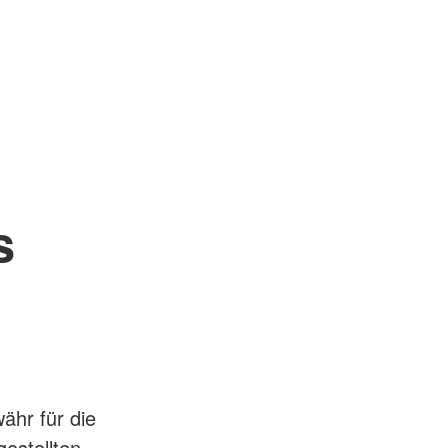
s
ähr für die
gestellten