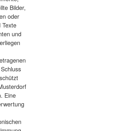
te Bilder,
en oder
 Texte
nten und
erliegen
getragenen
 Schluss
schützt
Musterdorf
n. Eine
Verwertung
onischen
stimmung