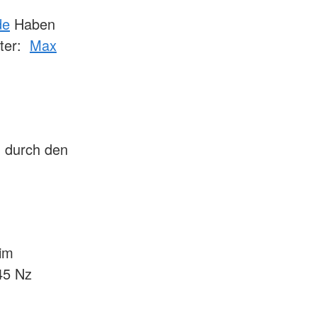
de
Haben
ster:
Max
n durch den
eim
45 Nz