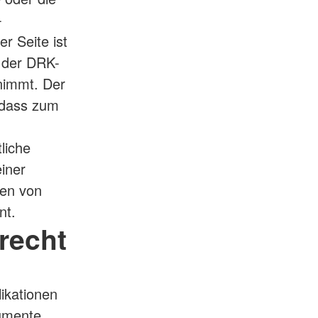
-
er Seite ist
b der DRK-
nimmt. Der
, dass zum
liche
einer
den von
nt.
recht
likationen
umente,