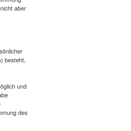
nicht aber
sönlicher
) besteht,
f
möglich und
abe
e
timmung des