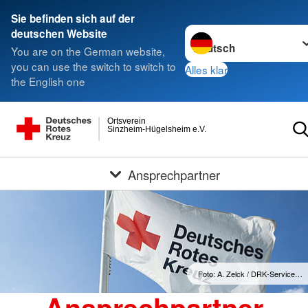
Sie befinden sich auf der
Sprache wechseln zu
deutschen Website
You are on the German website,
you can use the switch to switch to
Alles klar
the English one
Ortsverein
Sinzheim-Hügelsheim e.V.
Ansprechpartner
Foto: A. Zelck / DRK-Service…
Ansprechpartner