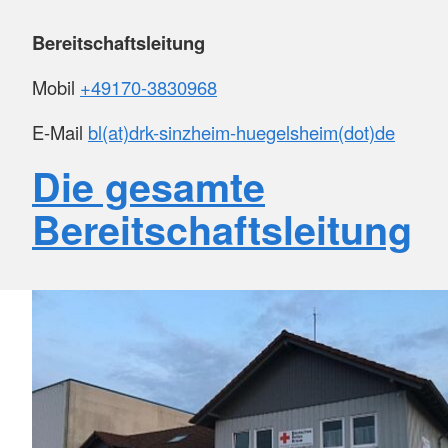
Bereitschaftsleitung
Mobil
+49170-3830968
E-Mail
bl(at)drk-sinzheim-huegelsheim(dot)de
Die gesamte
Bereitschaftsleitung