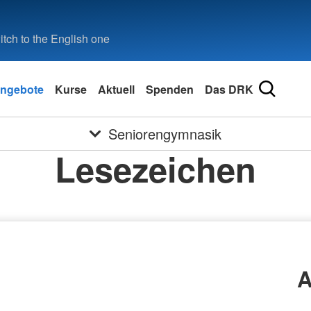
tch to the English one
ngebote
Kurse
Aktuell
Spenden
Das DRK
Seniorengymnasik
Lesezeichen
A