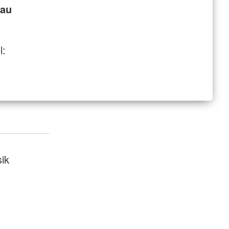
rau
l:
ik